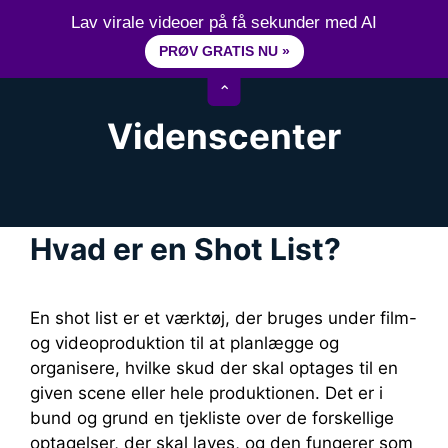
Hop
15+ år erfaring inden for videoredigering
Lav virale videoer på få sekunder med AI
til
PRØV GRATIS NU »
M
indhold
⌃
Videnscenter
Hvad er en Shot List?
En shot list er et værktøj, der bruges under film-
og videoproduktion til at planlægge og
organisere, hvilke skud der skal optages til en
given scene eller hele produktionen. Det er i
bund og grund en tjekliste over de forskellige
optagelser, der skal laves, og den fungerer som