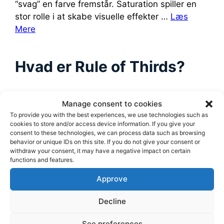
“svag” en farve fremstår. Saturation spiller en
stor rolle i at skabe visuelle effekter …
Læs
Mere
Hvad er Rule of Thirds?
“Rule of Thirds” eller “Tredjedelsreglen” er en
Manage consent to cookies
grundlæggende kompositionsregel inden for
To provide you with the best experiences, we use technologies such as
cookies to store and/or access device information. If you give your
både fotografi og videoredigering. Det er en
consent to these technologies, we can process data such as browsing
teknik, der bruges til at skabe balancerede og
behavior or unique IDs on this site. If you do not give your consent or
visuelt tiltalende billeder og scener. Ved at
withdraw your consent, it may have a negative impact on certain
functions and features.
forstå og anvende denne regel kan man
forbedre kvaliteten og effekten af sine billeder
Approve
og videoer betydeligt. Selvom det ikke er en …
Læs Mere
Decline
See preferences