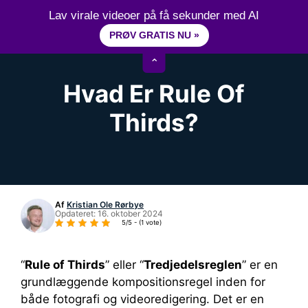
Hop
15+ år erfaring inden for videoredigering
Lav virale videoer på få sekunder med AI
til
PRØV GRATIS NU »
M
indhold
⌃
Hvad Er Rule Of
Thirds?
Af
Kristian Ole Rørbye
Opdateret:
16. oktober 2024
5/5 - (1 vote)
“
Rule of Thirds
” eller “
Tredjedelsreglen
” er en
grundlæggende kompositionsregel inden for
både fotografi og videoredigering. Det er en