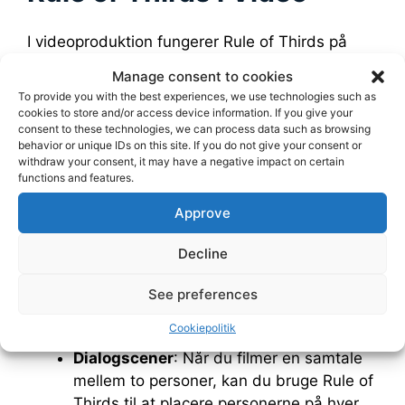
I videoproduktion fungerer Rule of Thirds på
samme måde som i fotografering, men der er
Manage consent to cookies
nogle yderligere overvejelser på grund af
To provide you with the best experiences, we use technologies such as
bevægelse og timing. Her er nogle tips til at
cookies to store and/or access device information. If you give your
consent to these technologies, we can process data such as browsing
bruge reglen effektivt i video:
behavior or unique IDs on this site. If you do not give your consent or
withdraw your consent, it may have a negative impact on certain
Fokuspunktets bevægelse
: Da video er
functions and features.
bevægelige billeder, kan det primære
Approve
fokuspunkt ændre sig over tid. Prøv at
planlægge din komposition, så det
Decline
bevægende motiv bevæger sig langs en
af gitterlinjerne, eller passerer et
See preferences
skæringspunkt på et vigtigt tidspunkt i
Cookiepolitik
scenen.
Dialogscener
: Når du filmer en samtale
mellem to personer, kan du bruge Rule of
Thirds til at placere personerne på hver