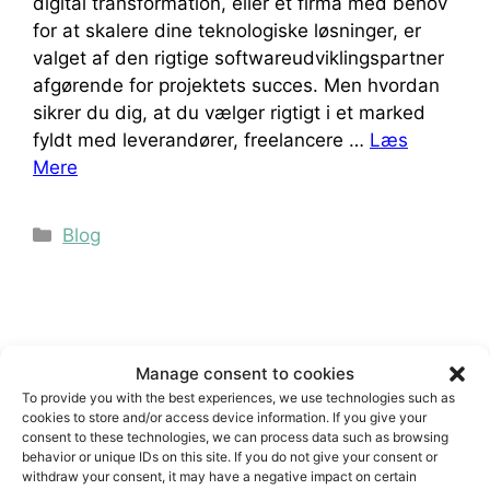
digital transformation, eller et firma med behov
for at skalere dine teknologiske løsninger, er
valget af den rigtige softwareudviklingspartner
afgørende for projektets succes. Men hvordan
sikrer du dig, at du vælger rigtigt i et marked
fyldt med leverandører, freelancere …
Læs
Mere
Kategorier
Blog
Manage consent to cookies
Videnscenter
To provide you with the best experiences, we use technologies such as
cookies to store and/or access device information. If you give your
consent to these technologies, we can process data such as browsing
2. september 2024
Af
Kristian Ole Rørbye
behavior or unique IDs on this site. If you do not give your consent or
withdraw your consent, it may have a negative impact on certain