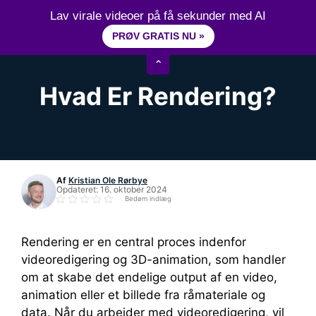
Hop
15+ år erfaring inden for videoredigering
Lav virale videoer på få sekunder med AI
til
PRØV GRATIS NU »
M
indhold
⌃
Hvad Er Rendering?
Af
Kristian Ole Rørbye
Opdateret:
16. oktober 2024
Bedøm indlæg
Rendering er en central proces indenfor
videoredigering og 3D-animation, som handler
om at skabe det endelige output af en video,
animation eller et billede fra råmateriale og
data. Når du arbejder med videoredigering, vil