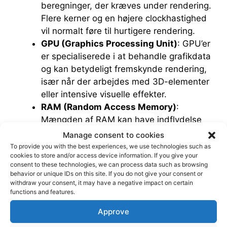
beregninger, der kræves under rendering.
Flere kerner og en højere clockhastighed
vil normalt føre til hurtigere rendering.
GPU (Graphics Processing Unit)
: GPU’er
er specialiserede i at behandle grafikdata
og kan betydeligt fremskynde rendering,
især når der arbejdes med 3D-elementer
eller intensive visuelle effekter.
RAM (Random Access Memory)
:
Mængden af RAM kan have indflydelse
på rendering, da større projekter med
Manage consent to cookies
mange elementer kræver mere
To provide you with the best experiences, we use technologies such as
cookies to store and/or access device information. If you give your
hukommelse til at behandle dataene.
consent to these technologies, we can process data such as browsing
Hvis RAM’en ikke er tilstrækkelig, kan
behavior or unique IDs on this site. If you do not give your consent or
computeren blive langsommere under
withdraw your consent, it may have a negative impact on certain
functions and features.
rendering.
Lagring (SSD vs. HDD)
: Hastigheden på
Approve
din lagring påvirker også renderingtiden.