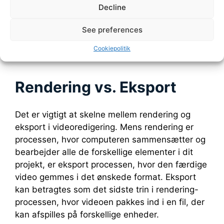
En SSD (Solid State Drive) vil ofte være
Decline
hurtigere til at læse og skrive data end en
See preferences
traditionel HDD (Hard Disk Drive), hvilket
betyder, at rendering kan gennemføres
Cookiepolitik
hurtigere.
Rendering vs. Eksport
Det er vigtigt at skelne mellem rendering og
eksport i videoredigering. Mens rendering er
processen, hvor computeren sammensætter og
bearbejder alle de forskellige elementer i dit
projekt, er eksport processen, hvor den færdige
video gemmes i det ønskede format. Eksport
kan betragtes som det sidste trin i rendering-
processen, hvor videoen pakkes ind i en fil, der
kan afspilles på forskellige enheder.