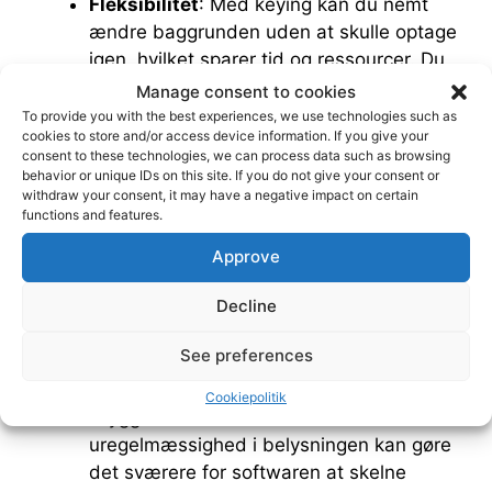
Fleksibilitet
: Med keying kan du nemt
ændre baggrunden uden at skulle optage
igen, hvilket sparer tid og ressourcer. Du
kan optage dine skuespillere i studiet og
Manage consent to cookies
bagefter placere dem hvor som helst – på
To provide you with the best experiences, we use technologies such as
cookies to store and/or access device information. If you give your
et bjerg, i en skov eller i rummet.
consent to these technologies, we can process data such as browsing
Special effects
: Teknikken gør det muligt
behavior or unique IDs on this site. If you do not give your consent or
at skabe komplekse special effects, som
withdraw your consent, it may have a negative impact on certain
functions and features.
ville være vanskelige eller umulige at
optage på konventionel vis.
Approve
Decline
Udfordringer:
See preferences
Ensartet belysning
: Det er vigtigt, at
baggrunden er ensartet oplyst uden
Cookiepolitik
skygger eller refleksioner. Enhver
uregelmæssighed i belysningen kan gøre
det sværere for softwaren at skelne