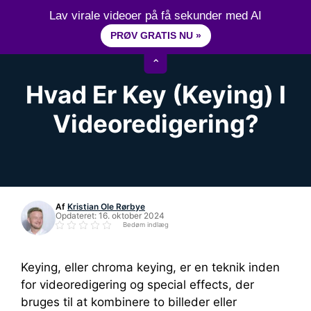
Hop
15+ år erfaring inden for videoredigering
Lav virale videoer på få sekunder med AI
til
PRØV GRATIS NU »
M
indhold
⌃
Hvad Er Key (keying) I
Videoredigering?
Af
Kristian Ole Rørbye
Opdateret:
16. oktober 2024
Bedøm indlæg
Keying, eller chroma keying, er en teknik inden
for videoredigering og special effects, der
bruges til at kombinere to billeder eller