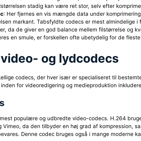
lstørrelsen stadig kan være ret stor, selv efter komprime
ec
: Her fjernes en vis mængde data under komprimering
relsen markant. Tabsfyldte codecs er mest almindelige i 
er, da de giver en god balance mellem filstørrelse og kv
res en smule, er forskellen ofte ubetydelig for de flest
video- og lydcodecs
llige codecs, der hver især er specialiseret til bestemt
nden for videoredigering og medieproduktion inkludere
s
 mest populære og udbredte video-codecs. H.264 bruges 
 Vimeo, da den tilbyder en høj grad af kompression, s
n bevares. Denne codec bruges også i mange moderne k