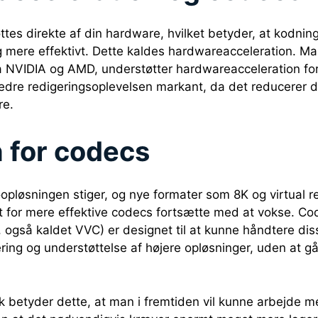
tes direkte af din hardware, hvilket betyder, at kodnin
g mere effektivt. Dette kaldes hardwareacceleration. 
ra NVIDIA og AMD, understøtter hardwareacceleration f
bedre redigeringsoplevelsen markant, da det reducerer
re.
 for codecs
pløsningen stiger, og nye formater som 8K og virtual re
et for mere effektive codecs fortsætte med at vokse. C
 også kaldet VVC) er designet til at kunne håndtere diss
ing og understøttelse af højere opløsninger, uden at 
k betyder dette, at man i fremtiden vil kunne arbejde me