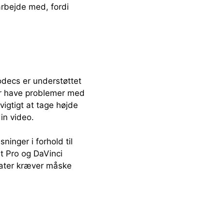
rbejde med, fordi
odecs er understøttet
er have problemer med
vigtigt at tage højde
din video.
nger i forhold til
t Pro og DaVinci
mater kræver måske