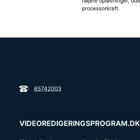
højere opløsninger, ud
processorkraft.
65742003
VIDEOREDIGERINGSPROGRAM.DK