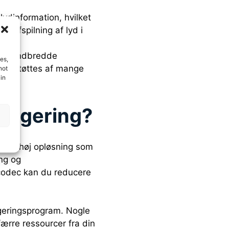
lydinformation, hvilket
g afspilning af lyd i
 lav båndbredde
es,
understøttes af mange
not
in
edigering?
 er i høj opløsning som
ing og
 codec kan du reducere
digeringsprogram. Nogle
færre ressourcer fra din