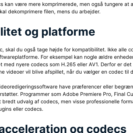
s kan være mere komprimerede, men også tungere at a
kal dekomprimere filen, mens du arbejder.
litet og platforme
 skal du også tage højde for kompatibilitet. Ikke alle c
softwareplatforme. For eksempel kan nogle ældre enhed
et med nyere codecs som H.265 eller AV1. Derfor er det 
e videoer vil blive afspillet, når du vælger en codec til 
oredigeringssoftware have præferencer eller begrænsni
rstøtter. Programmer som Adobe Premiere Pro, Final Cu
t bredt udvalg af codecs, men visse professionelle for
lugins eller codecs.
cceleration og codecs