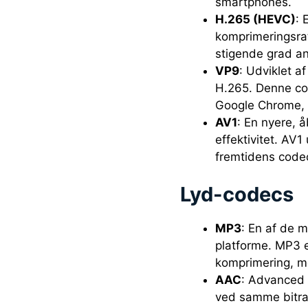
smartphones.
H.265 (HEVC)
: 
komprimeringsrate
stigende grad an
VP9
: Udviklet a
H.265. Denne co
Google Chrome, o
AV1
: En nyere, 
effektivitet. AV
fremtidens codec
Lyd-codecs
MP3
: En af de m
platforme. MP3 e
komprimering, me
AAC
: Advanced 
ved samme bitra