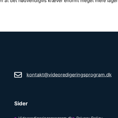
en at det nødvendigvis kræver enormt meget mere lagerp
kontakt@videoredigeringsprogram.dk
Sider