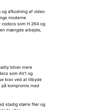
g og afkodning af video
Mange moderne
or codecs som H.264 og
 den mængde arbejde,
ality bliver mere
odecs som AV1 og
e krav ved at tilbyde
gå på kompromis med
d stadig større filer og