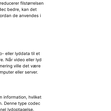
reducerer filstørrelsen
dec bedre, kan det
hvordan de anvendes i
 eller lyddata til et
. Når video eller lyd
ering ville det være
puter eller server.
 information, hvilket
en. Denne type codec
onel lydoptagelse.