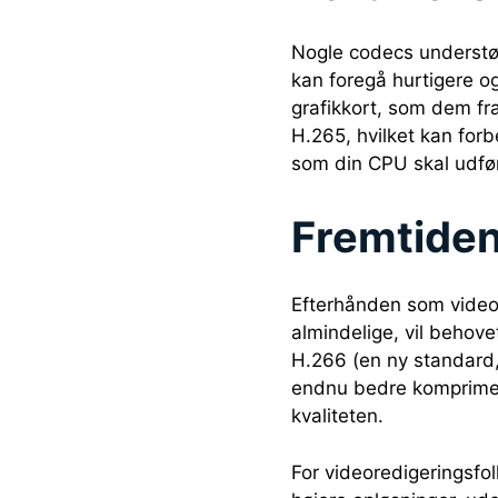
Nogle codecs understøt
kan foregå hurtigere o
grafikkort, som dem f
H.265, hvilket kan for
som din CPU skal udfø
Fremtiden
Efterhånden som videoo
almindelige, vil behov
H.266 (en ny standard,
endnu bedre komprimer
kvaliteten.
For videoredigeringsfol