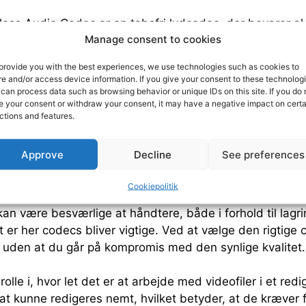
less Audio Codec er en tabsfri lydcodec, der bevarer al 
Manage consent to cookies
valitet end MP3 og AAC. FLAC bruges ofte til arkivering o
provide you with the best experiences, we use technologies such as cookies to
bel lydcodec, der bruges til en række applikationer, fra
re and/or access device information. If you give your consent to these technologi
il høj kvalitet streaming. Opus er en åben standard og 
can process data such as browsing behavior or unique IDs on this site. If you do 
e your consent or withdraw your consent, it may have a negative impact on certa
 videoplatforme.
ctions and features.
 codecs vigtige i videor
Approve
Decline
See preferences
Cookiepolitik
 arbejder du ofte med store filer, især hvis optagelserne
r kan være besværlige at håndtere, både i forhold til lagr
t er her codecs bliver vigtige. Ved at vælge den rigtige
t, uden at du går på kompromis med den synlige kvalitet.
rolle i, hvor let det er at arbejde med videofiler i et re
 at kunne redigeres nemt, hvilket betyder, at de kræver 