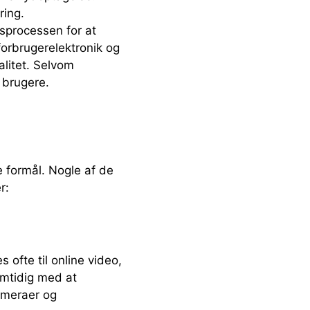
ring.
sprocessen for at
forbrugerelektronik og
alitet. Selvom
e brugere.
e formål. Nogle af de
r:
ofte til online video,
amtidig med at
ameraer og