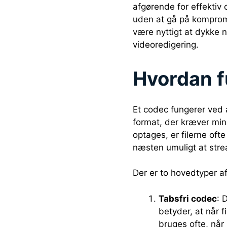
afgørende for effektiv o
uden at gå på kompromi
være nyttigt at dykke n
videoredigering.
Hvordan f
Et codec fungerer ved a
format, der kræver min
optages, er filerne of
næsten umuligt at stre
Der er to hovedtyper af
Tabsfri codec
: 
betyder, at når 
bruges ofte, når