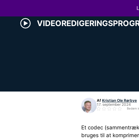
Hop
L
til
indhold
VIDEOREDIGERINGSPROG
Af
Kristian Ole Rørbye
17. september 2024
Bedøm i
Et codec (sammentrækni
bruges til at komprimer