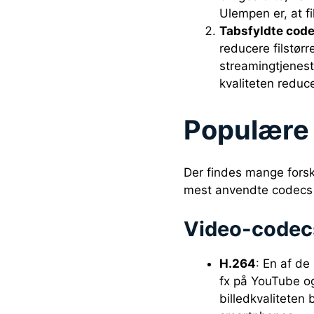
Ulempen er, at fi
Tabsfyldte cod
reducere filstør
streamingtjenest
kvaliteten reduce
Populære 
Der findes mange forske
mest anvendte codecs i
Video-codec
H.264
: En af de
fx på YouTube og
billedkvalitete