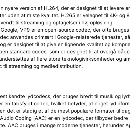
En nyere version af H.264, der er designet til at levere 
r uden at miste kvalitet. H.265 er velegnet til 4K- og 8
vendt til streaming og optagelser i høj opløsning.
f Google, VP9 er en open-source codec, der ofte bruges s
dec anvendes primært i Google-relaterede tjenester, 
g er designet til at give en lignende kvalitet og kompr
åben standard codec, som er designet til at overgå båd
1 understøttes af flere store teknologivirksomheder og an
 til streaming og mediedistribution.
est kendte lydcodecs, der bruges bredt til musik og lydf
r en tabsfyldt codec, hvilket betyder, at noget lydinfor
n det er stadig et af de mest populære formater til dag
Audio Coding (AAC) er en lydcodec, der tilbyder bedre 
te. AAC bruges i mange moderne tjenester, herunder Ap