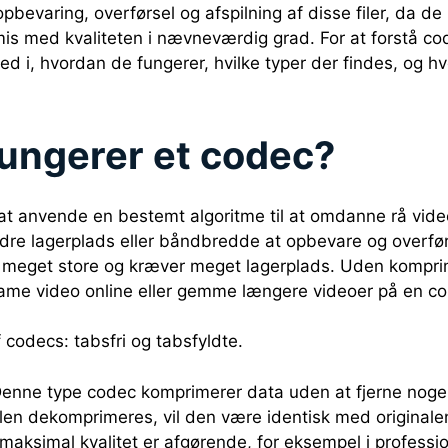
pbevaring, overførsel og afspilning af disse filer, da de 
s med kvaliteten i nævneværdig grad. For at forstå co
ed i, hvordan de fungerer, hvilke typer der findes, og 
ungerer et codec?
t anvende en bestemt algoritme til at omdanne rå video-
dre lagerplads eller båndbredde at opbevare og overføre
te meget store og kræver meget lagerplads. Uden komprim
ame video online eller gemme længere videoer på en com
 codecs: tabsfri og tabsfyldte.
Denne type codec komprimerer data uden at fjerne nogen
filen dekomprimeres, vil den være identisk med original
 maksimal kvalitet er afgørende, for eksempel i professi