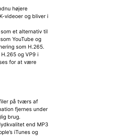
endnu højere
K-videoer og bliver i
om et alternativ til
såsom YouTube og
imering som H.265.
e H.265 og VP9 i
ses for at være
iler på tværs af
mation fjernes under
lig brug.
lydkvalitet end MP3
ple’s iTunes og