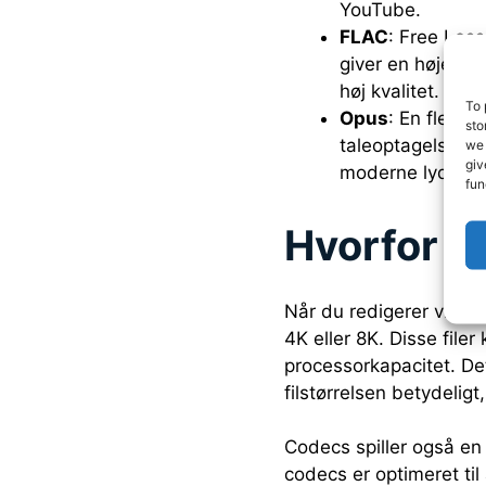
YouTube.
FLAC
: Free Loss
giver en højere k
høj kvalitet.
To 
Opus
: En fleksi
sto
taleoptagelser t
we 
giv
moderne lyd- og
fun
Hvorfor er
Når du redigerer video,
4K eller 8K. Disse file
processorkapacitet. De
filstørrelsen betydelig
Codecs spiller også en 
codecs er optimeret til