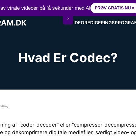
15+ år erfaring inden for videoredigering
av virale videoer på få sekunder med AI
PRØV GRATIS NU »
⌃
RAM.DK
VIDEOREDIGERINGSPROGRA
Hvad Er Codec?
ndlæg
ng af “coder-decoder” eller “compressor-decompressor”
e og dekomprimere digitale mediefiler, særligt video- og